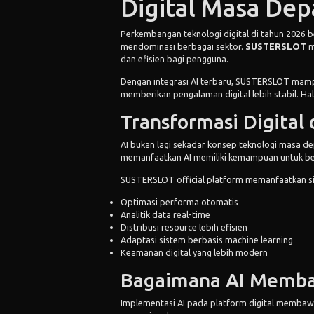
Digital Masa De
mut*** | Deposit:
Perkembangan teknologi digital di tahun 2026 
kari*** | Deposit:
mendominasi berbagai sektor.
SUSTERSLOT
m
dan efisien bagi pengguna.
pi*** | Deposit:
Dengan integrasi AI terbaru, SUSTERSLOT mampu 
memberikan pengalaman digital lebih stabil. Ha
iswah***i | Deposit:
Transformasi Digital 
situm***ng | Deposit:
AI bukan lagi sekadar konsep teknologi masa dep
memanfaatkan AI memiliki kemampuan untuk be
unj*** | Deposit:
SUSTERSLOT official platform
memanfaatkan sis
Optimasi performa otomatis
ind*** | Deposit:
Analitik data real-time
Distribusi resource lebih efisien
oktav***i | Deposit:
Adaptasi sistem berbasis machine learning
Keamanan digital yang lebih modern
bali*** | Deposit:
Bagaimana AI Memb
niy*** | Deposit:
Implementasi AI pada platform digital membaw