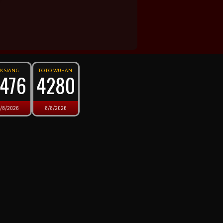
K SIANG
TOTO WUHAN
476
4280
/8/2026
8/8/2026