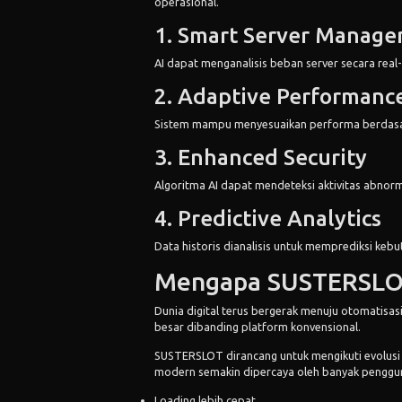
operasional.
widia***ti | Deposit:
1. Smart Server Manag
AI dapat menganalisis beban server secara rea
rusm*** | Deposit:
2. Adaptive Performanc
raj*** | Deposit:
Sistem mampu menyesuaikan performa berdasa
raj*** | Deposit:
3. Enhanced Security
Algoritma AI dapat mendeteksi aktivitas abnor
amel*** | Deposit:
4. Predictive Analytics
zami*** | Deposit:
Data historis dianalisis untuk memprediksi keb
harj*** | Deposit:
Mengapa SUSTERSLOT
zulka***in | Deposit:
Dunia digital terus bergerak menuju otomatisas
besar dibanding platform konvensional.
usa*** | Deposit:
SUSTERSLOT dirancang untuk mengikuti evolusi in
modern semakin dipercaya oleh banyak penggu
mu*** | Deposit:
Loading lebih cepat