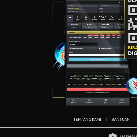
lan*** | Deposit:
dim*** | Deposit:
TENTANG KAMI
|
BANTUAN
|
raf*** | Deposit: