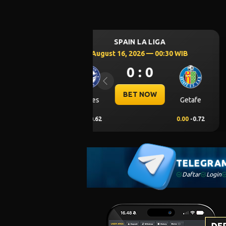
UEFA CHAMPIONS LEAGUE QUALIF
August 12, 2026 — 01:30 WIB
0 : 0
Previous
BET NOW
SK Sturm
Fener
Graz
-0.5
0.95
0.5
0
TELEGRA
Daftar
Login