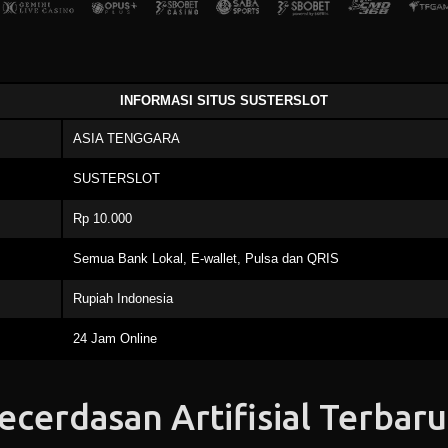
kus*** | Withdraw:
Rp.38,000
lal*** | Withdraw:
Rp.68,000
INFORMASI SITUS SUSTERSLOT
kusma***i | Withdraw:
Rp.80,000
ASIA TENGGARA
raj*** | Withdraw:
Rp.289,000
SUSTERSLOT
widia***ti | Withdraw:
Rp.69,000
Rp 10.000
unja*** | Withdraw:
Rp.21,000
Semua Bank Lokal, E-wallet, Pulsa dan QRIS
kart*** | Withdraw:
Rp.827,000
Rupiah Indonesia
darm*** | Withdraw:
Rp.893,000
24 Jam Online
jef*** | Withdraw:
Rp.246,000
erdasan Artifisial Terbaru
unj*** | Withdraw:
Rp.97,500