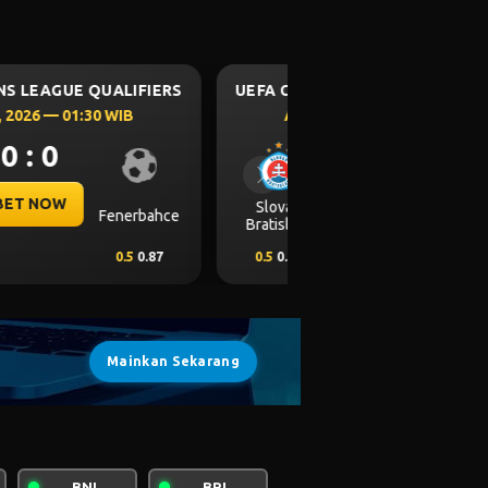
A CHAMPIONS LEAGUE QUALIFIERS
August 11, 2026 — 22:59 WIB
0 : 0
Next
BET NOW
Union Saint-
 Glimt
Gilloise
5
0.82
-0.75
1.00
Mainkan Sekarang