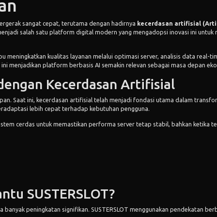
pan
hiday***o | Withdraw:
Rp.23,000
bergerak sangat cepat, terutama dengan hadirnya
kecerdasan artifisial (Artif
bali*** | Withdraw:
enjadi salah satu platform digital modern yang mengadopsi inovasi ini untuk 
Rp.273,000
su*** | Withdraw:
Rp.804,000
meningkatkan kualitas layanan melalui optimasi server, analisis data real-ti
l ini menjadikan platform berbasis AI semakin relevan sebagai masa depan eko
hery***o | Withdraw:
Rp.36,000
dengan Kecerdasan Artifisial
rac*** | Withdraw:
Rp.159,000
an. Saat ini, kecerdasan artifisial telah menjadi fondasi utama dalam transfo
radaptasi lebih cepat terhadap kebutuhan pengguna.
hen*** | Withdraw:
Rp.30,000
tem cerdas untuk memastikan performa server tetap stabil, bahkan ketika terja
cin*** | Withdraw:
Rp.10,000
kan*** | Withdraw:
Rp.193,500
fath***h | Withdraw:
Rp.85,000
antu SUSTERSLOT?
bana*** | Withdraw:
Rp.92,000
a banyak peningkatan signifikan. SUSTERSLOT menggunakan pendekatan berb