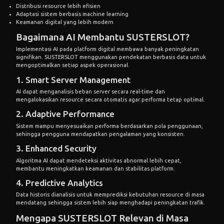
Distribusi resource lebih efisien
Adaptasi sistem berbasis machine learning
Keamanan digital yang lebih modern
Bagaimana AI Membantu SUSTERSLOT?
Implementasi AI pada platform digital membawa banyak peningkatan
signifikan. SUSTERSLOT menggunakan pendekatan berbasis data untuk
mengoptimalkan setiap aspek operasional.
1. Smart Server Management
AI dapat menganalisis beban server secara real-time dan
mengalokasikan resource secara otomatis agar performa tetap optimal.
2. Adaptive Performance
Sistem mampu menyesuaikan performa berdasarkan pola penggunaan,
sehingga pengguna mendapatkan pengalaman yang konsisten.
3. Enhanced Security
Algoritma AI dapat mendeteksi aktivitas abnormal lebih cepat,
membantu meningkatkan keamanan dan stabilitas platform.
4. Predictive Analytics
Data historis dianalisis untuk memprediksi kebutuhan resource di masa
mendatang sehingga sistem lebih siap menghadapi peningkatan trafik.
Mengapa SUSTERSLOT Relevan di Masa