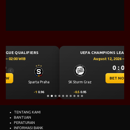
UEFA CHAMPIONS LEAGUE QUALIFIERS
August 12, 2026 — 01:30 WIB
0 : 0
Previous
Next
BET NOW
SK Sturm Graz
Fenerbahce
-0.5
0.95
0.5
0.87
TENTANG KAMI
BANTUAN
PERATURAN
INFORMASI BANK