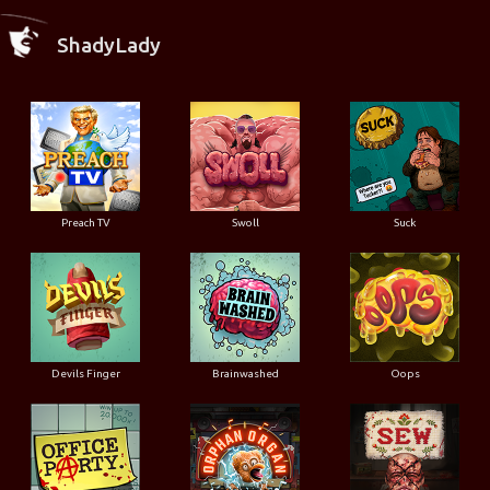
ShadyLady
Preach TV
Swoll
Suck
Devils Finger
Brainwashed
Oops