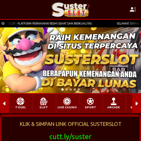
SLOT - PLATFORM PERMAINAN RESMI SEHAT DAN BERKUALITAS
SELAMAT DATANG DI SUS
TOGEL
SLOT
LIVE CASINO
SPORT
ARCADE
SABU
KLIK & SIMPAN LINK OFFICIAL SUSTERSLOT
cutt.ly/suster