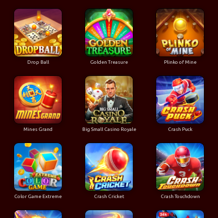
Drop Ball
Golden Treasure
Plinko of Mine
Mines Grand
Big Small Casino Royale
Crash Puck
Color Game Extreme
Crash Cricket
Crash Touchdown