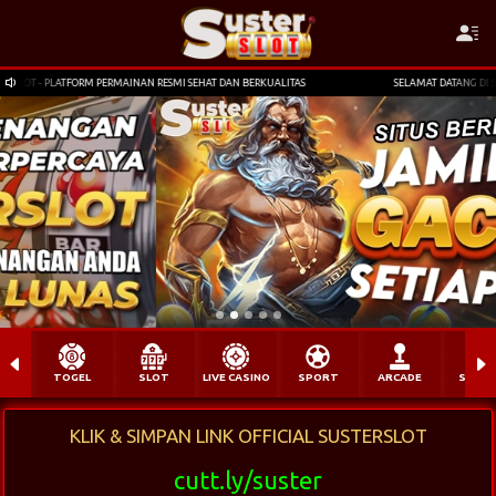
ORM PERMAINAN RESMI SEHAT DAN BERKUALITAS
SELAMAT DATANG DI SUSTERSLOT - PL
TOGEL
SLOT
LIVE CASINO
SPORT
ARCADE
SABU
KLIK & SIMPAN LINK OFFICIAL SUSTERSLOT
cutt.ly/suster