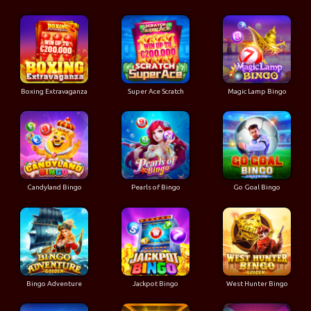
Boxing Extravaganza
Super Ace Scratch
Magic Lamp Bingo
Candyland Bingo
Pearls of Bingo
Go Goal Bingo
Bingo Adventure
Jackpot Bingo
West Hunter Bingo