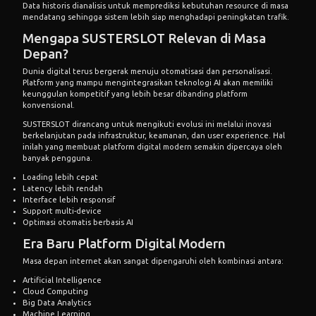
Data historis dianalisis untuk memprediksi kebutuhan resource di masa
mendatang sehingga sistem lebih siap menghadapi peningkatan trafik.
Mengapa SUSTERSLOT Relevan di Masa
Depan?
Dunia digital terus bergerak menuju otomatisasi dan personalisasi.
Platform yang mampu mengintegrasikan teknologi AI akan memiliki
keunggulan kompetitif yang lebih besar dibanding platform
konvensional.
SUSTERSLOT dirancang untuk mengikuti evolusi ini melalui inovasi
berkelanjutan pada infrastruktur, keamanan, dan user experience. Hal
inilah yang membuat platform digital modern semakin dipercaya oleh
banyak pengguna.
Loading lebih cepat
Latency lebih rendah
Interface lebih responsif
Support multi-device
Optimasi otomatis berbasis AI
Era Baru Platform Digital Modern
Masa depan internet akan sangat dipengaruhi oleh kombinasi antara:
Artificial Intelligence
Cloud Computing
Big Data Analytics
Machine Learning