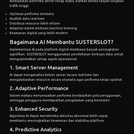
memastikan performa server tetap stabil, bahkan ketika terjadi lonjakan
trafik tinggi.
Optimasi performa otomatis
Analitik data real-time
Distribusi resource lebih efisien
Adaptasi sistem berbasis machine learning
Keamanan digital yang lebih modern
Bagaimana AI Membantu SUSTERSLOT?
Implementasi AI pada platform digital membawa banyak peningkatan
signifikan. SUSTERSLOT menggunakan pendekatan berbasis data untuk
mengoptimalkan setiap aspek operasional.
1. Smart Server Management
AI dapat menganalisis beban server secara real-time dan
mengalokasikan resource secara otomatis agar performa tetap optimal.
2. Adaptive Performance
Sistem mampu menyesuaikan performa berdasarkan pola penggunaan,
sehingga pengguna mendapatkan pengalaman yang konsisten.
3. Enhanced Security
Algoritma AI dapat mendeteksi aktivitas abnormal lebih cepat,
membantu meningkatkan keamanan dan stabilitas platform.
4. Predictive Analytics