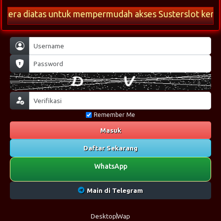
 diatas untuk mempermudah akses Susterslot kembali, teri
Remember Me
Masuk
Daftar Sekarang
WhatsApp
Main di Telegram
Desktop
Wap