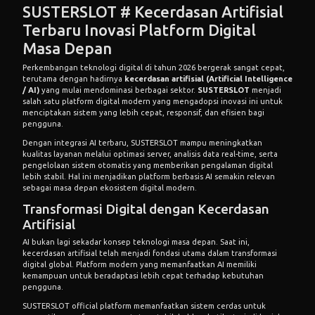
SUSTERSLOT # Kecerdasan Artifisial
Terbaru Inovasi Platform Digital
Masa Depan
Perkembangan teknologi digital di tahun 2026 bergerak sangat cepat,
terutama dengan hadirnya
kecerdasan artifisial (Artificial Intelligence
/ AI)
yang mulai mendominasi berbagai sektor.
SUSTERSLOT
menjadi
salah satu platform digital modern yang mengadopsi inovasi ini untuk
menciptakan sistem yang lebih cepat, responsif, dan efisien bagi
pengguna.
Dengan integrasi AI terbaru, SUSTERSLOT mampu meningkatkan
kualitas layanan melalui optimasi server, analisis data real-time, serta
pengelolaan sistem otomatis yang memberikan pengalaman digital
lebih stabil. Hal ini menjadikan platform berbasis AI semakin relevan
sebagai masa depan ekosistem digital modern.
Transformasi Digital dengan Kecerdasan
Artifisial
AI bukan lagi sekadar konsep teknologi masa depan. Saat ini,
kecerdasan artifisial telah menjadi fondasi utama dalam transformasi
digital global. Platform modern yang memanfaatkan AI memiliki
kemampuan untuk beradaptasi lebih cepat terhadap kebutuhan
pengguna.
SUSTERSLOT official platform
memanfaatkan sistem cerdas untuk