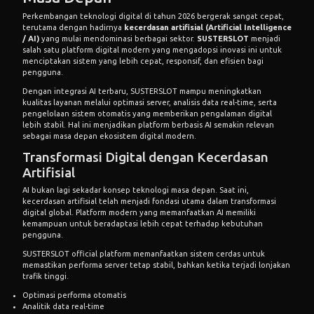
Perkembangan teknologi digital di tahun 2026 bergerak sangat cepat,
terutama dengan hadirnya
kecerdasan artifisial (Artificial Intelligence
/ AI)
yang mulai mendominasi berbagai sektor.
SUSTERSLOT
menjadi
salah satu platform digital modern yang mengadopsi inovasi ini untuk
menciptakan sistem yang lebih cepat, responsif, dan efisien bagi
pengguna.
Dengan integrasi AI terbaru, SUSTERSLOT mampu meningkatkan
kualitas layanan melalui optimasi server, analisis data real-time, serta
pengelolaan sistem otomatis yang memberikan pengalaman digital
lebih stabil. Hal ini menjadikan platform berbasis AI semakin relevan
sebagai masa depan ekosistem digital modern.
Transformasi Digital dengan Kecerdasan
Artifisial
AI bukan lagi sekadar konsep teknologi masa depan. Saat ini,
kecerdasan artifisial telah menjadi fondasi utama dalam transformasi
digital global. Platform modern yang memanfaatkan AI memiliki
kemampuan untuk beradaptasi lebih cepat terhadap kebutuhan
pengguna.
SUSTERSLOT official platform
memanfaatkan sistem cerdas untuk
memastikan performa server tetap stabil, bahkan ketika terjadi lonjakan
trafik tinggi.
Optimasi performa otomatis
Analitik data real-time