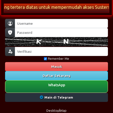
yang tertera diatas untuk mempermudah akses Susterslot 
Remember Me
Masuk
Daftar Sekarang
WhatsApp
Main di Telegram
Desktop
Wap